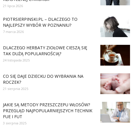
21 lipca 2026
PIOTRSIERPINSKI.PL – DLACZEGO TO
NAJLEPSZY WYBÓR W POZNANIU?
7 marca 2026
DLACZEGO HERBATY ZIOŁOWE CIESZĄ SIĘ
TAK DUŻĄ POPULARNOŚCIĄ?
24 listopada 2025
CO SIĘ DAJE DZIECKU DO WYBRANIA NA
ROCZEK?
21 sierpnia 2025
JAKIE SĄ METODY PRZESZCZEPU WŁOSÓW?
PRZEGLĄD NAJPOPULARNIEJSZYCH TECHNIK
FUE I FUT
3 sierpnia 2025