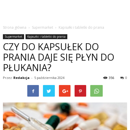
Strona główna
Supermarket
Kapsułki i tabletki do prania
Supermarket
Kapsułki i tabletki do prania
CZY DO KAPSUŁEK DO
PRANIA DAJE SIĘ PŁYN DO
PŁUKANIA?
Przez
Redakcja
-
5 października 2024
356
0