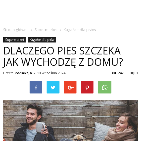
Strona główna
Supermarket
Kagańce dla psów
Supermarket
Kagańce dla psów
DLACZEGO PIES SZCZEKA
JAK WYCHODZĘ Z DOMU?
Przez
Redakcja
-
10 września 2024
242
0