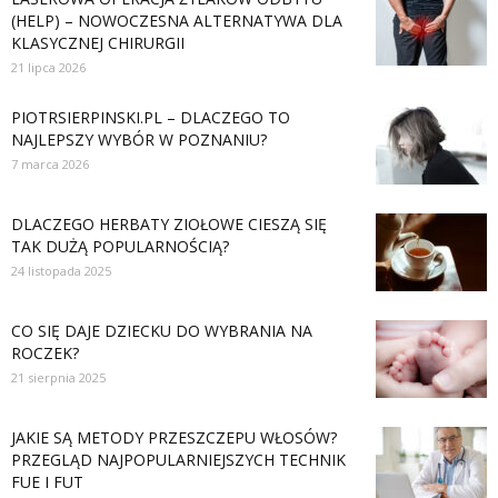
(HELP) – NOWOCZESNA ALTERNATYWA DLA
KLASYCZNEJ CHIRURGII
21 lipca 2026
PIOTRSIERPINSKI.PL – DLACZEGO TO
NAJLEPSZY WYBÓR W POZNANIU?
7 marca 2026
DLACZEGO HERBATY ZIOŁOWE CIESZĄ SIĘ
TAK DUŻĄ POPULARNOŚCIĄ?
24 listopada 2025
CO SIĘ DAJE DZIECKU DO WYBRANIA NA
ROCZEK?
21 sierpnia 2025
JAKIE SĄ METODY PRZESZCZEPU WŁOSÓW?
PRZEGLĄD NAJPOPULARNIEJSZYCH TECHNIK
FUE I FUT