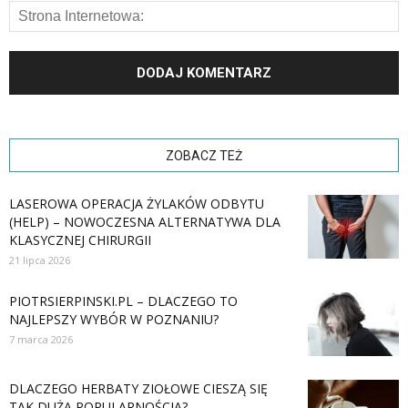
ZOBACZ TEŻ
LASEROWA OPERACJA ŻYLAKÓW ODBYTU
(HELP) – NOWOCZESNA ALTERNATYWA DLA
KLASYCZNEJ CHIRURGII
21 lipca 2026
PIOTRSIERPINSKI.PL – DLACZEGO TO
NAJLEPSZY WYBÓR W POZNANIU?
7 marca 2026
DLACZEGO HERBATY ZIOŁOWE CIESZĄ SIĘ
TAK DUŻĄ POPULARNOŚCIĄ?