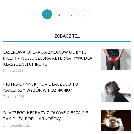
1
2
3
ZOBACZ TEŻ
LASEROWA OPERACJA ŻYLAKÓW ODBYTU
(HELP) – NOWOCZESNA ALTERNATYWA DLA
KLASYCZNEJ CHIRURGII
21 lipca 2026
PIOTRSIERPINSKI.PL – DLACZEGO TO
NAJLEPSZY WYBÓR W POZNANIU?
7 marca 2026
DLACZEGO HERBATY ZIOŁOWE CIESZĄ SIĘ
TAK DUŻĄ POPULARNOŚCIĄ?
24 listopada 2025