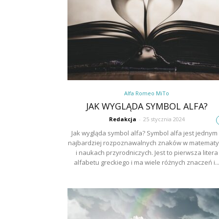
Alfa Romeo MiTo
JAK WYGLĄDA SYMBOL ALFA?
Redakcja
-
25 stycznia 2024
Jak wygląda symbol alfa? Symbol alfa jest jednym
najbardziej rozpoznawalnych znaków w matematy
i naukach przyrodniczych. Jest to pierwsza litera
alfabetu greckiego i ma wiele różnych znaczeń i..