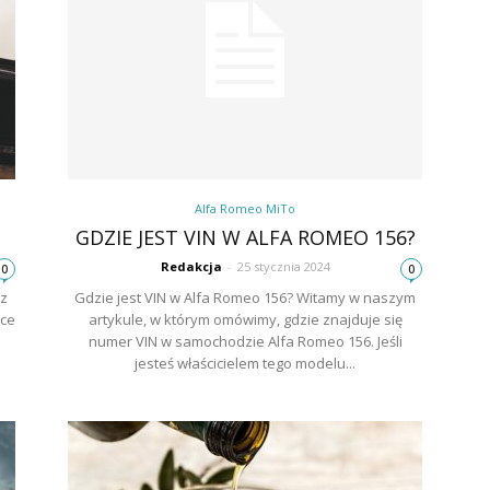
Alfa Romeo MiTo
GDZIE JEST VIN W ALFA ROMEO 156?
Redakcja
-
25 stycznia 2024
0
0
 z
Gdzie jest VIN w Alfa Romeo 156? Witamy w naszym
ce
artykule, w którym omówimy, gdzie znajduje się
numer VIN w samochodzie Alfa Romeo 156. Jeśli
.
jesteś właścicielem tego modelu...