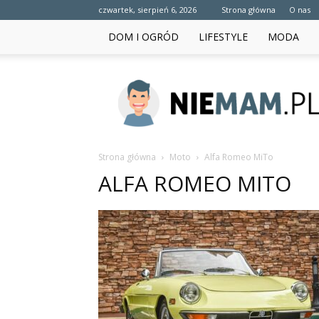
czwartek, sierpień 6, 2026
Strona główna
O nas
DOM I OGRÓD
LIFESTYLE
MODA
niemam.pl
Strona główna
Moto
Alfa Romeo MiTo
ALFA ROMEO MITO