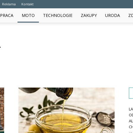
Reklama
Kontakt
PRACA
MOTO
TECHNOLOGIE
ZAKUPY
URODA
Z
L
O
A
CH