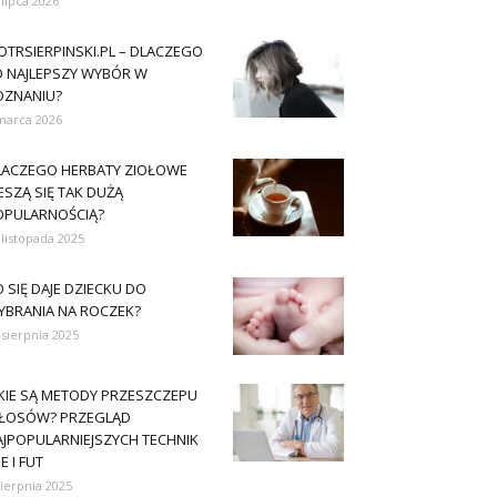
 lipca 2026
OTRSIERPINSKI.PL – DLACZEGO
O NAJLEPSZY WYBÓR W
OZNANIU?
marca 2026
LACZEGO HERBATY ZIOŁOWE
ESZĄ SIĘ TAK DUŻĄ
OPULARNOŚCIĄ?
 listopada 2025
 SIĘ DAJE DZIECKU DO
YBRANIA NA ROCZEK?
 sierpnia 2025
AKIE SĄ METODY PRZESZCZEPU
ŁOSÓW? PRZEGLĄD
AJPOPULARNIEJSZYCH TECHNIK
E I FUT
sierpnia 2025