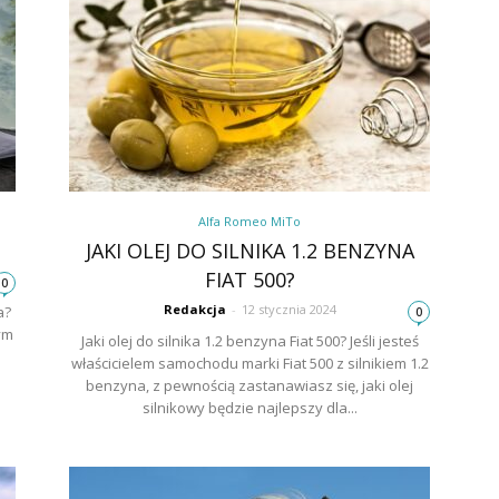
Alfa Romeo MiTo
JAKI OLEJ DO SILNIKA 1.2 BENZYNA
FIAT 500?
0
Redakcja
-
12 stycznia 2024
a?
0
ym
Jaki olej do silnika 1.2 benzyna Fiat 500? Jeśli jesteś
właścicielem samochodu marki Fiat 500 z silnikiem 1.2
benzyna, z pewnością zastanawiasz się, jaki olej
silnikowy będzie najlepszy dla...