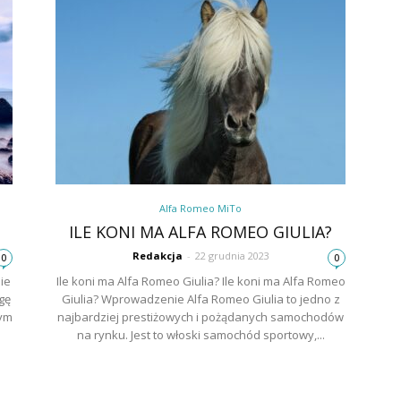
Alfa Romeo MiTo
ILE KONI MA ALFA ROMEO GIULIA?
Redakcja
-
22 grudnia 2023
0
0
ie
Ile koni ma Alfa Romeo Giulia? Ile koni ma Alfa Romeo
gę
Giulia? Wprowadzenie Alfa Romeo Giulia to jedno z
tym
najbardziej prestiżowych i pożądanych samochodów
na rynku. Jest to włoski samochód sportowy,...