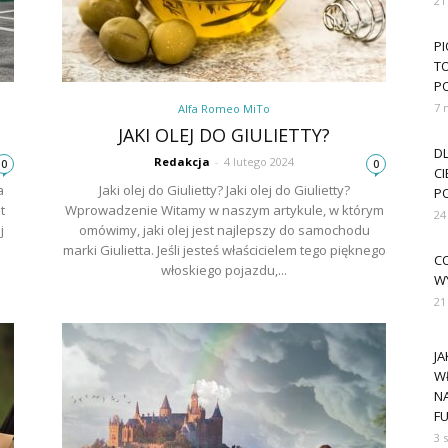
21
PI
T
P
7 
Alfa Romeo MiTo
JAKI OLEJ DO GIULIETTY?
D
Redakcja
-
4 lutego 2024
0
0
CI
a
Jaki olej do Giulietty? Jaki olej do Giulietty?
P
t
Wprowadzenie Witamy w naszym artykule, w którym
24
j
omówimy, jaki olej jest najlepszy do samochodu
marki Giulietta. Jeśli jesteś właścicielem tego pięknego
CO
włoskiego pojazdu,...
W
21
J
W
N
FU
3 