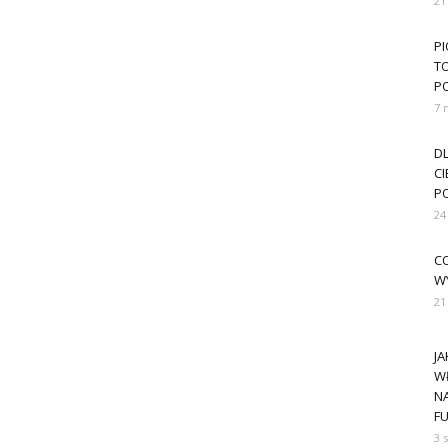
21
PI
T
P
7 
D
CI
P
24
CO
W
21
J
W
N
FU
3 