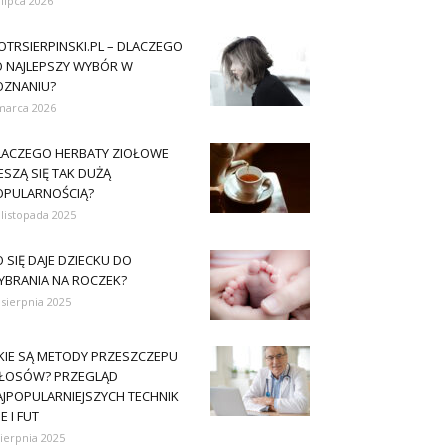
 lipca 2026
OTRSIERPINSKI.PL – DLACZEGO
O NAJLEPSZY WYBÓR W
OZNANIU?
marca 2026
LACZEGO HERBATY ZIOŁOWE
ESZĄ SIĘ TAK DUŻĄ
OPULARNOŚCIĄ?
 listopada 2025
 SIĘ DAJE DZIECKU DO
YBRANIA NA ROCZEK?
 sierpnia 2025
AKIE SĄ METODY PRZESZCZEPU
ŁOSÓW? PRZEGLĄD
AJPOPULARNIEJSZYCH TECHNIK
E I FUT
sierpnia 2025