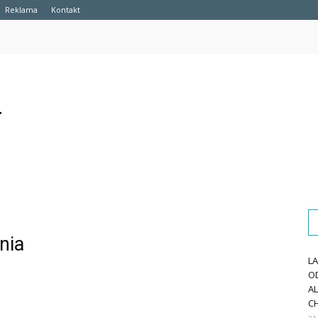
Reklama
Kontakt
nia
L
O
A
CH