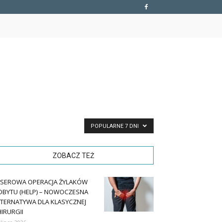
POPULARNE 7 DNI
ZOBACZ TEŻ
ASEROWA OPERACJA ŻYLAKÓW
DBYTU (HELP) – NOWOCZESNA
LTERNATYWA DLA KLASYCZNEJ
IRURGII