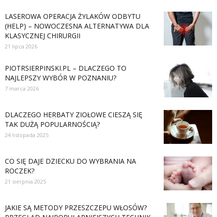
LASEROWA OPERACJA ŻYLAKÓW ODBYTU
(HELP) – NOWOCZESNA ALTERNATYWA DLA
KLASYCZNEJ CHIRURGII
21 lipca 2026
PIOTRSIERPINSKI.PL – DLACZEGO TO
NAJLEPSZY WYBÓR W POZNANIU?
7 marca 2026
DLACZEGO HERBATY ZIOŁOWE CIESZĄ SIĘ
TAK DUŻĄ POPULARNOŚCIĄ?
24 listopada 2025
CO SIĘ DAJE DZIECKU DO WYBRANIA NA
ROCZEK?
21 sierpnia 2025
JAKIE SĄ METODY PRZESZCZEPU WŁOSÓW?