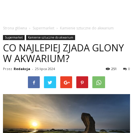
Strona główna
Supermarket
Kamienie sztuczne do akwarium
Supermarket
Kamienie sztuczne do akwarium
CO NAJLEPIEJ ZJADA GLONY
W AKWARIUM?
Przez
Redakcja
-
25 lipca 2024
251
0