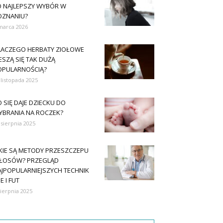
O NAJLEPSZY WYBÓR W
OZNANIU?
marca 2026
LACZEGO HERBATY ZIOŁOWE
ESZĄ SIĘ TAK DUŻĄ
OPULARNOŚCIĄ?
 listopada 2025
 SIĘ DAJE DZIECKU DO
YBRANIA NA ROCZEK?
 sierpnia 2025
AKIE SĄ METODY PRZESZCZEPU
ŁOSÓW? PRZEGLĄD
AJPOPULARNIEJSZYCH TECHNIK
E I FUT
sierpnia 2025