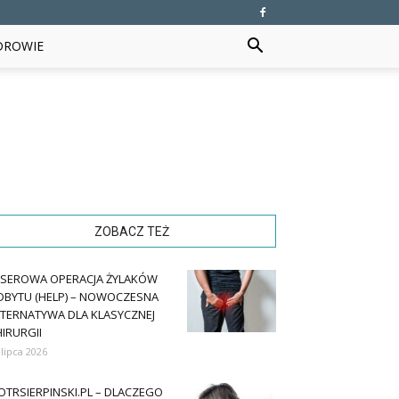
DROWIE
ZOBACZ TEŻ
ASEROWA OPERACJA ŻYLAKÓW
DBYTU (HELP) – NOWOCZESNA
LTERNATYWA DLA KLASYCZNEJ
IRURGII
 lipca 2026
OTRSIERPINSKI.PL – DLACZEGO