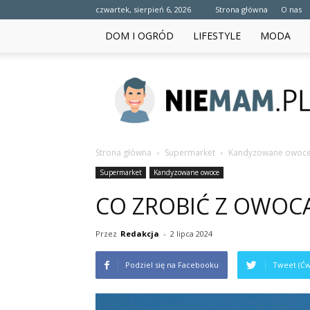
czwartek, sierpień 6, 2026
Strona główna
O nas
DOM I OGRÓD
LIFESTYLE
MODA
niemam.pl
Strona główna
Supermarket
Kandyzowane owoc
Supermarket
Kandyzowane owoce
CO ZROBIĆ Z OWOCA
Przez
Redakcja
-
2 lipca 2024
Podziel się na Facebooku
Tweet (Ćw