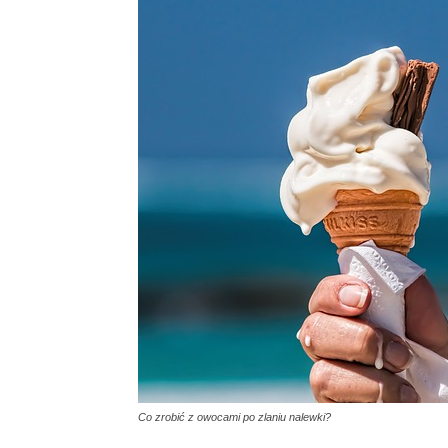
Co zrobić z owocami po zlaniu nalewki?