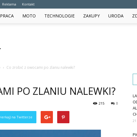
Reklama
Kontakt
PRACA
MOTO
TECHNOLOGIE
ZAKUPY
URODA
Z
e
Co zrobić z owocami po zlaniu nalewki?
MI PO ZLANIU NALEWKI?
L
O
215
0
A
CH
ierkaj) na Twitterze
21
PI