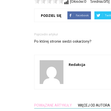
[Głosów:0 Średnia:0/5]
PODZIEL SIĘ
Facebook
Twit
Poprzedni artykuł
Po której stronie siedzi oskarżony?
Redakcja
POWIĄZANE ARTYKUŁY
WIĘCEJ OD AUTORA