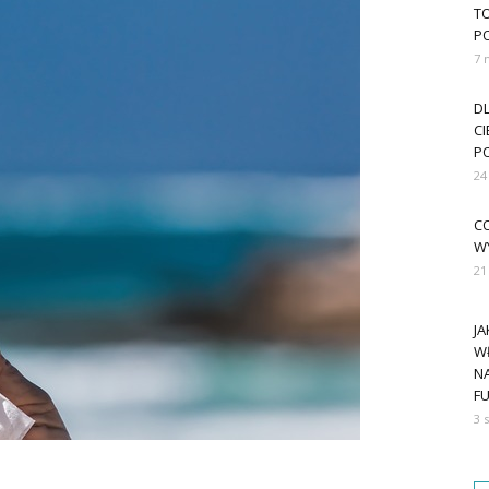
T
P
7 
D
CI
P
24
CO
W
21
J
W
N
FU
3 