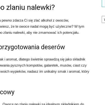
o zlaniu nalewki?
Ka
 pewno zdarza Ci się zlać alkohol z owoców,
y wiesz, że te owoce nadal mogą być użyteczne? W tym
o zlaniu nalewki, aby nie zmarnować ich potencjału.
 przygotowania deserów
k i aromat, dlatego świetnie sprawdzą się jako składnik
owania pysznych kompotów, galaretek, musów, ciast czy
swoich wypieków, nadasz im unikalny smak i aromat, który
ocowy
Owoce po zlaniu nalewki są idealnym składnikiem do