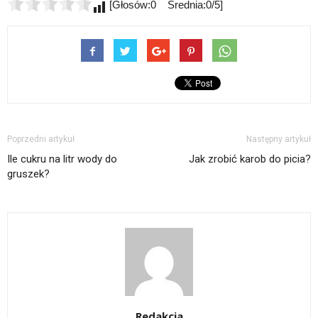
[Głosów:0 Średnia:0/5]
Poprzedni artykuł
Następny artykuł
Ile cukru na litr wody do
Jak zrobić karob do picia?
gruszek?
Redakcja