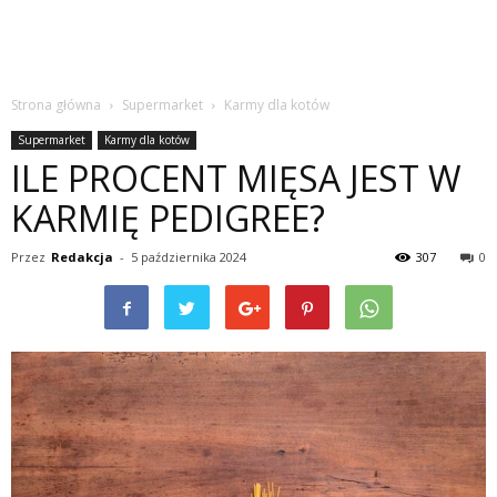
Strona główna
Supermarket
Karmy dla kotów
Supermarket
Karmy dla kotów
ILE PROCENT MIĘSA JEST W
KARMIĘ PEDIGREE?
Przez
Redakcja
-
5 października 2024
307
0