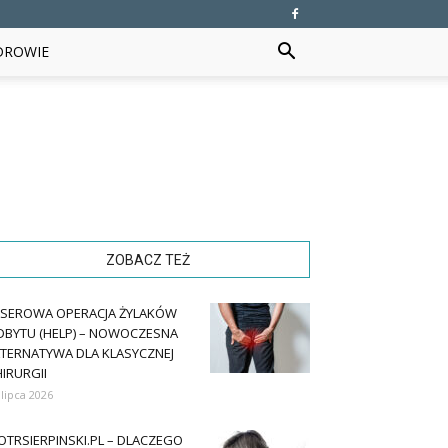
DROWIE
ZOBACZ TEŻ
ASEROWA OPERACJA ŻYLAKÓW
DBYTU (HELP) – NOWOCZESNA
LTERNATYWA DLA KLASYCZNEJ
IRURGII
 lipca 2026
OTRSIERPINSKI.PL – DLACZEGO