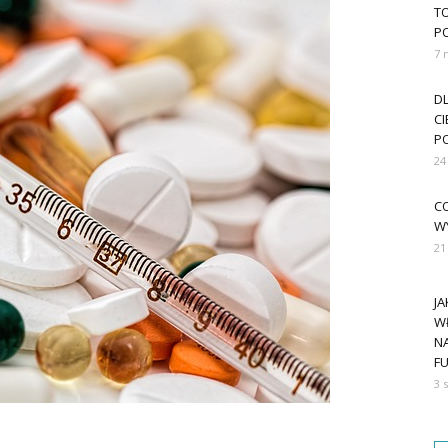
T
P
7 
D
CI
P
24
CO
W
21
J
W
N
FU
3 