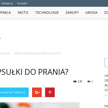
Reklama
Kontakt
PRACA
MOTO
TECHNOLOGIE
ZAKUPY
URODA
Z
o prania
Gdzie najtaniej kapsułki do prania?
PSUŁKI DO PRANIA?
L
O
270
0
A
CH
ierkaj) na Twitterze
21
PI