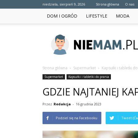
niedziela, sierpień 9, 2026
Strona główna
O nas
DOM I OGRÓD
LIFESTYLE
MODA
niemam.pl
Strona główna
Supermarket
Kapsułki i tabletki d
Supermarket
Kapsułki i tabletki do prania
GDZIE NAJTANIEJ KA
Przez
Redakcja
-
16 grudnia 2023
Podziel się na Facebooku
Tweet (Ćw