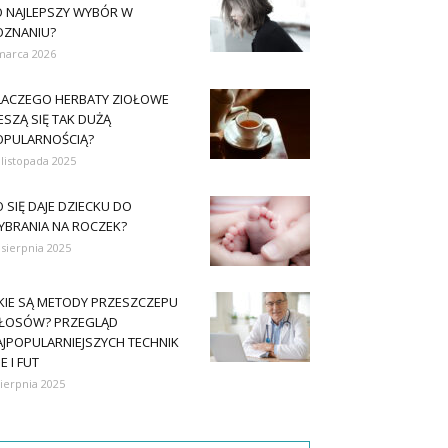
O NAJLEPSZY WYBÓR W
OZNANIU?
marca 2026
LACZEGO HERBATY ZIOŁOWE
ESZĄ SIĘ TAK DUŻĄ
OPULARNOŚCIĄ?
 listopada 2025
 SIĘ DAJE DZIECKU DO
YBRANIA NA ROCZEK?
 sierpnia 2025
AKIE SĄ METODY PRZESZCZEPU
ŁOSÓW? PRZEGLĄD
AJPOPULARNIEJSZYCH TECHNIK
E I FUT
sierpnia 2025